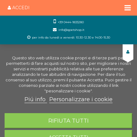
ACCEDI
+39 0444-1833280
info@qpetshop.it
per info da lunedì a venerdì: 10.30-12.30 e 14.00-15.30
Questo sito web utilizza cookie propri e di terze parti per
permetterti di fare acquisti sul nostro sito, per migliorare i nostri
servizi e mostrarti pubblicità relativa alle tue preferenze
analizzando le tue abitudini di navigazione. Per dare il tuo
consenso al suo utilizzo, premi il pulsante Accetta. Puoi gestire il
consenso parziale ai nostri cookie utilizzando il link
"pesonalizzare i cookie".
Piú info
Personalizzare i cookie
0
CARRELLO
RIFIUTA TUTTI
Home
Negozio Acquariologia Online
Ricambi
Acquario
Ricambi Askoll