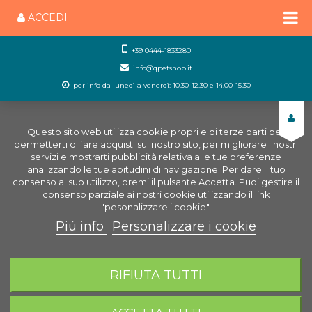
ACCEDI
+39 0444-1833280
info@qpetshop.it
per info da lunedì a venerdì: 10.30-12.30 e 14.00-15.30
Questo sito web utilizza cookie propri e di terze parti per
permetterti di fare acquisti sul nostro sito, per migliorare i nostri
servizi e mostrarti pubblicità relativa alle tue preferenze
analizzando le tue abitudini di navigazione. Per dare il tuo
consenso al suo utilizzo, premi il pulsante Accetta. Puoi gestire il
consenso parziale ai nostri cookie utilizzando il link
"pesonalizzare i cookie".
Piú info
Personalizzare i cookie
0
CARRELLO
RIFIUTA TUTTI
Home
Uccelli
Alimenti uccelli
Mangime Esotici /
Insettivori