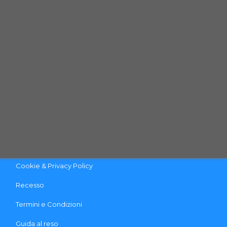
Telefono: (+39) 0444 - 1833280
Email:
info@qpetshop.it
CONTATTACI
INFO & LINK UTILI
Contattaci
Pagamento e Spedizione
Cookie & Privacy Policy
Recesso
Termini e Condizioni
Guida al reso