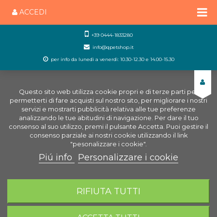
ACCEDI
+39 0444-1833280
info@qpetshop.it
per info da lunedì a venerdì: 10.30-12.30 e 14.00-15.30
Questo sito web utilizza cookie propri e di terze parti per
permetterti di fare acquisti sul nostro sito, per migliorare i nostri
servizi e mostrarti pubblicità relativa alle tue preferenze
analizzando le tue abitudini di navigazione. Per dare il tuo
consenso al suo utilizzo, premi il pulsante Accetta. Puoi gestire il
consenso parziale ai nostri cookie utilizzando il link
"pesonalizzare i cookie".
Piú info
Personalizzare i cookie
0
CARRELLO
RIFIUTA TUTTI
Home
Negozio Acquariologia Online
Ricambi
Acquario
Ricambi Askoll
Ricambi Acquari Pure