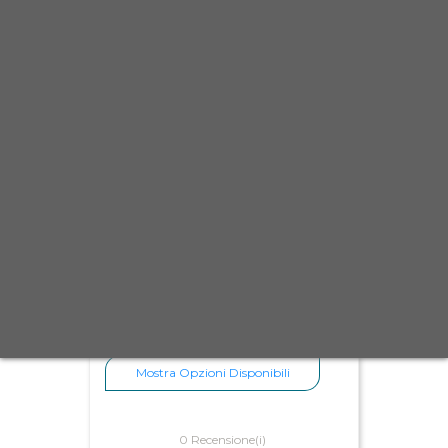
Terrano Red Bark
6,25 €
Scheda
Anteprima
Mostra Opzioni Disponibili
0 Recensione(i)