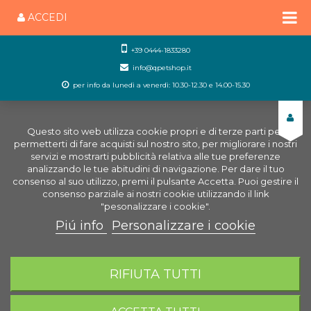
ACCEDI
+39 0444-1833280
info@qpetshop.it
per info da lunedì a venerdì: 10.30-12.30 e 14.00-15.30
Questo sito web utilizza cookie propri e di terze parti per
permetterti di fare acquisti sul nostro sito, per migliorare i nostri
servizi e mostrarti pubblicità relativa alle tue preferenze
analizzando le tue abitudini di navigazione. Per dare il tuo
consenso al suo utilizzo, premi il pulsante Accetta. Puoi gestire il
consenso parziale ai nostri cookie utilizzando il link
"pesonalizzare i cookie".
Piú info
Personalizzare i cookie
0
CARRELLO
RIFIUTA TUTTI
Home
Rettili e Anfibi