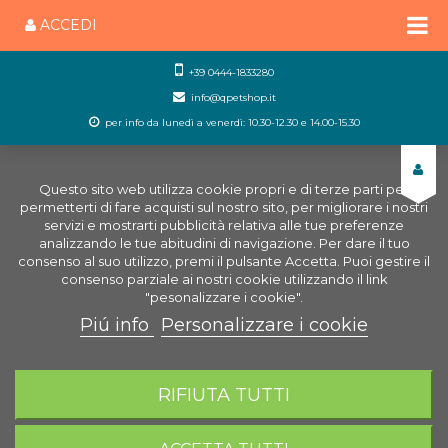
ACCEDI
+39 0444-1833280
info@qpetshop.it
per info da lunedì a venerdì: 10.30-12.30 e 14.00-15.30
Questo sito web utilizza cookie propri e di terze parti per
permetterti di fare acquisti sul nostro sito, per migliorare i nostri
servizi e mostrarti pubblicità relativa alle tue preferenze
analizzando le tue abitudini di navigazione. Per dare il tuo
consenso al suo utilizzo, premi il pulsante Accetta. Puoi gestire il
consenso parziale ai nostri cookie utilizzando il link
"pesonalizzare i cookie".
Piú info
Personalizzare i cookie
0
CARRELLO
RIFIUTA TUTTI
Home
Negozio Acquariologia Online
Ricambi
Acquario
Lubrificante Guarnizioni HT200