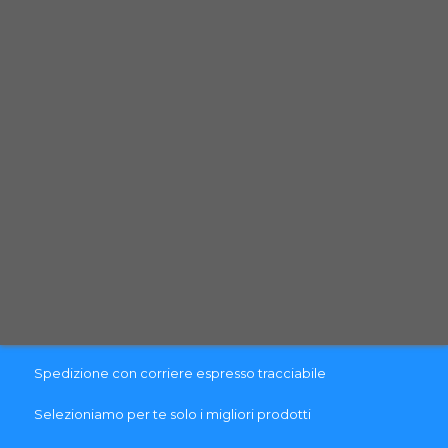
Recesso
Termini e Condizioni
Guida al reso
Brands
Garanzia
Blog
PAGAMENTO & SPEDIZIONE
Pagamenti sicuri con carte di credito
Spedizione con corriere espresso tracciabile
Selezioniamo per te solo i migliori prodotti