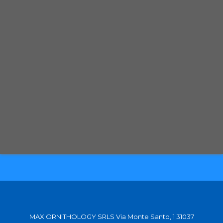
Spedizione con corriere espresso tracciabile
Selezioniamo per te solo i migliori prodotti
Spediamo in tutta Europa con partner affidabili
MAX ORNITHOLOGY SRLS Via Monte Santo, 1 31037