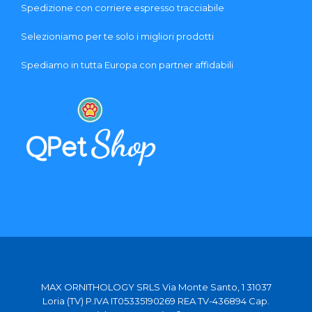
Spedizione con corriere espresso tracciabile
Selezioniamo per te solo i migliori prodotti
Spediamo in tutta Europa con partner affidabili
MAX ORNITHOLOGY SRLS Via Monte Santo, 1 31037
Loria (TV) P.IVA IT05335190269 REA TV-436894 Cap.