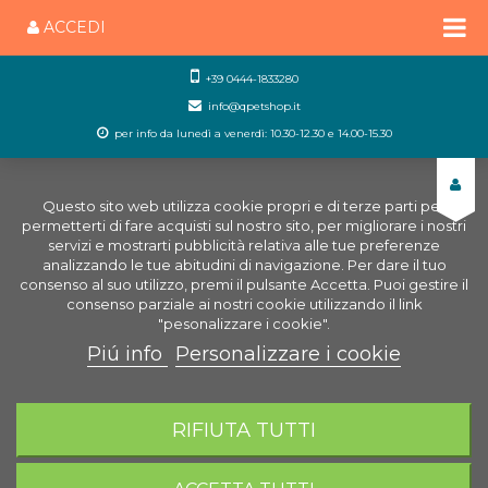
ACCEDI
+39 0444-1833280
info@qpetshop.it
per info da lunedì a venerdì: 10.30-12.30 e 14.00-15.30
Questo sito web utilizza cookie propri e di terze parti per
permetterti di fare acquisti sul nostro sito, per migliorare i nostri
servizi e mostrarti pubblicità relativa alle tue preferenze
analizzando le tue abitudini di navigazione. Per dare il tuo
consenso al suo utilizzo, premi il pulsante Accetta. Puoi gestire il
consenso parziale ai nostri cookie utilizzando il link
"pesonalizzare i cookie".
Piú info
Personalizzare i cookie
0
CARRELLO
RIFIUTA TUTTI
Home
Laghetto
Tecnica
Filtri per Laghetto