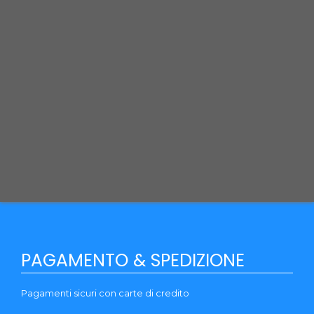
Pagamento e Spedizione
Cookie & Privacy Policy
Recesso
Termini e Condizioni
Guida al reso
Brands
Garanzia
Blog
PAGAMENTO & SPEDIZIONE
Pagamenti sicuri con carte di credito