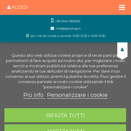
ACCEDI
+39 0444-1833280
info@qpetshop.it
per info da lunedì a venerdì: 10.30-12.30 e 14.00-15.30
Questo sito web utilizza cookie propri e di terze parti per
permetterti di fare acquisti sul nostro sito, per migliorare i nostri
servizi e mostrarti pubblicità relativa alle tue preferenze
analizzando le tue abitudini di navigazione. Per dare il tuo
consenso al suo utilizzo, premi il pulsante Accetta. Puoi gestire il
consenso parziale ai nostri cookie utilizzando il link
"pesonalizzare i cookie".
Piú info
Personalizzare i cookie
0
CARRELLO
RIFIUTA TUTTI
Home
Marchi
Qpetshop