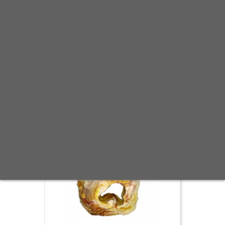
Scheda
Anteprima
Mostra Opzioni Disponibili
0 Recensione(i)