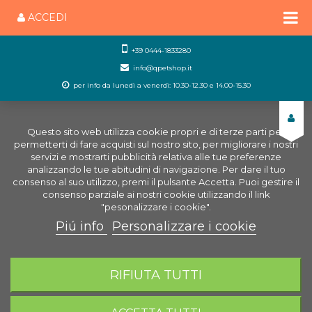
ACCEDI
+39 0444-1833280
info@qpetshop.it
per info da lunedì a venerdì: 10.30-12.30 e 14.00-15.30
Questo sito web utilizza cookie propri e di terze parti per
permetterti di fare acquisti sul nostro sito, per migliorare i nostri
servizi e mostrarti pubblicità relativa alle tue preferenze
analizzando le tue abitudini di navigazione. Per dare il tuo
consenso al suo utilizzo, premi il pulsante Accetta. Puoi gestire il
consenso parziale ai nostri cookie utilizzando il link
"pesonalizzare i cookie".
Piú info
Personalizzare i cookie
0
CARRELLO
RIFIUTA TUTTI
Home
Uccelli
SPECIALE ALLEVATORI