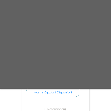
Anelli in alluminio
2,00 €
Scheda
Anteprima
Mostra Opzioni Disponibili
0 Recensione(i)