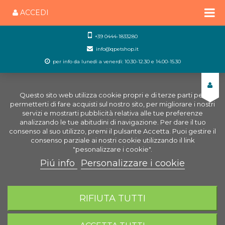
ACCEDI
+39 0444-1833280
info@qpetshop.it
per info da lunedì a venerdì: 10.30-12.30 e 14.00-15.30
Questo sito web utilizza cookie propri e di terze parti per
permetterti di fare acquisti sul nostro sito, per migliorare i nostri
servizi e mostrarti pubblicità relativa alle tue preferenze
analizzando le tue abitudini di navigazione. Per dare il tuo
consenso al suo utilizzo, premi il pulsante Accetta. Puoi gestire il
consenso parziale ai nostri cookie utilizzando il link
"pesonalizzare i cookie".
Piú info
Personalizzare i cookie
0
CARRELLO
RIFIUTA TUTTI
Home
Negozio Acquariologia Online
Ricambi
Acquario
Ricambi Askoll
Ricambi Acquari Pure