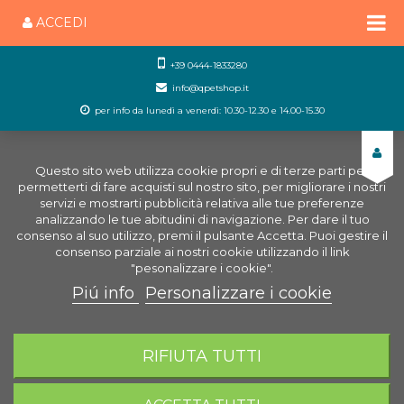
ACCEDI
+39 0444-1833280
info@qpetshop.it
per info da lunedì a venerdì: 10.30-12.30 e 14.00-15.30
Questo sito web utilizza cookie propri e di terze parti per
permetterti di fare acquisti sul nostro sito, per migliorare i nostri
servizi e mostrarti pubblicità relativa alle tue preferenze
analizzando le tue abitudini di navigazione. Per dare il tuo
consenso al suo utilizzo, premi il pulsante Accetta. Puoi gestire il
consenso parziale ai nostri cookie utilizzando il link
"pesonalizzare i cookie".
Piú info
Personalizzare i cookie
0
CARRELLO
RIFIUTA TUTTI
Home
Piccoli Animali
Igiene e Cura Piccoli animali