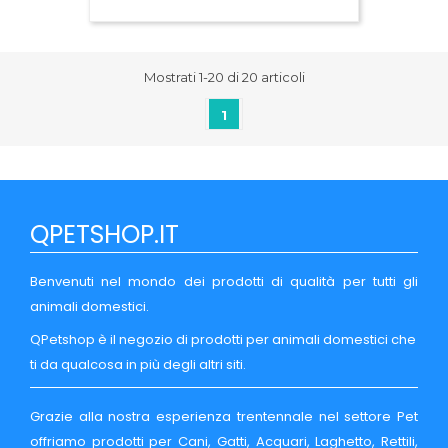
Mostrati 1-20 di 20 articoli
1
QPETSHOP.IT
Benvenuti nel mondo dei prodotti di qualità per tutti gli
animali domestici.
QPetshop è il negozio di prodotti per animali domestici che
ti da qualcosa in più degli altri siti.
Grazie alla nostra esperienza trentennale nel settore Pet
offriamo prodotti per Cani, Gatti, Acquari, Laghetto, Rettili,