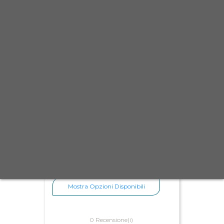
Camon Salviette Detergenti
Maxi
3,90 €
Scheda
Anteprima
Mostra Opzioni Disponibili
0 Recensione(i)