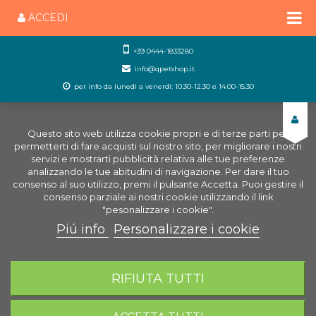
ACCEDI
+39 0444-1833280
info@qpetshop.it
per info da lunedì a venerdì: 10.30-12.30 e 14.00-15.30
Questo sito web utilizza cookie propri e di terze parti per
permetterti di fare acquisti sul nostro sito, per migliorare i nostri
servizi e mostrarti pubblicità relativa alle tue preferenze
analizzando le tue abitudini di navigazione. Per dare il tuo
consenso al suo utilizzo, premi il pulsante Accetta. Puoi gestire il
consenso parziale ai nostri cookie utilizzando il link
"pesonalizzare i cookie".
Piú info
Personalizzare i cookie
0
CARRELLO
RIFIUTA TUTTI
Home
Rettili e Anfibi
Accessori rettili
Mangiatoie
Automatiche per anfibi