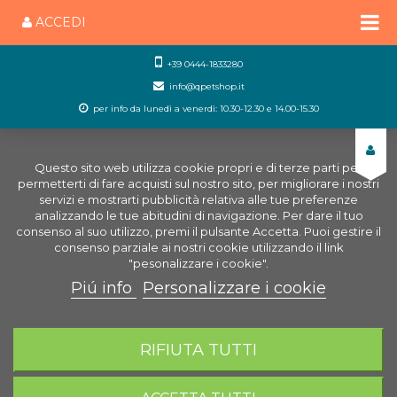
ACCEDI
+39 0444-1833280
info@qpetshop.it
per info da lunedì a venerdì: 10.30-12.30 e 14.00-15.30
Questo sito web utilizza cookie propri e di terze parti per
permetterti di fare acquisti sul nostro sito, per migliorare i nostri
servizi e mostrarti pubblicità relativa alle tue preferenze
analizzando le tue abitudini di navigazione. Per dare il tuo
consenso al suo utilizzo, premi il pulsante Accetta. Puoi gestire il
consenso parziale ai nostri cookie utilizzando il link
"pesonalizzare i cookie".
Piú info
Personalizzare i cookie
0
CARRELLO
RIFIUTA TUTTI
Home
Uccelli
Gabbie & Voliere per uccelli
Gabbie Esotici