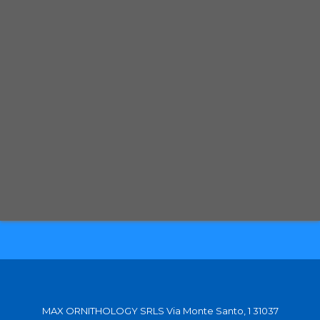
Spedizione con corriere espresso tracciabile
Selezioniamo per te solo i migliori prodotti
Spediamo in tutta Europa con partner affidabili
MAX ORNITHOLOGY SRLS Via Monte Santo, 1 31037