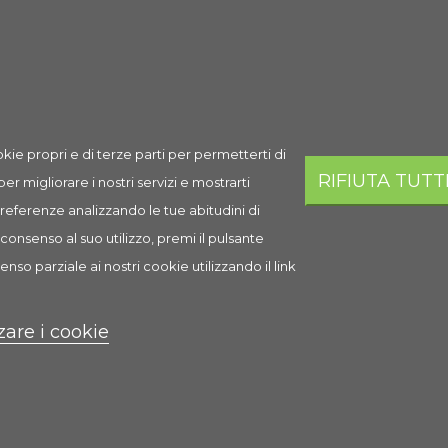
kie propri e di terze parti per permetterti di
RIFIUTA TUTT
 per migliorare i nostri servizi e mostrarti
 preferenze analizzando le tue abitudini di
consenso al suo utilizzo, premi il pulsante
 Grey
Set Analogico Terrari
enso parziale ai nostri cookie utilizzando il link
10,20 €
zare i cookie
Anteprima
Scheda
Anteprima
oni Disponibili
Mostra Opzioni Disponibili