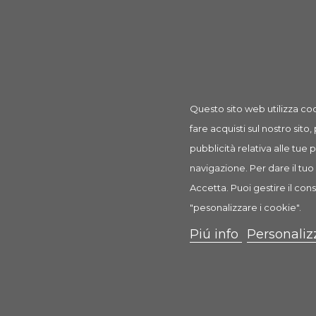
Questo sito web utilizza coo
fare acquisti sul nostro sito,
pubblicità relativa alle tue
navigazione. Per dare il tuo 
Abbeveratoio
Accetta. Puoi gestire il cons
"pesonalizzare i cookie".
4,05 €
Piú info
Personaliz
Scheda
Mostra Opzi