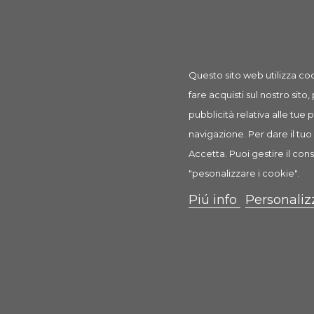
Questo sito web utilizza coo
fare acquisti sul nostro sito,
Shampoo Ch
pubblicità relativa alle tue
navigazione. Per dare il tuo 
4,28 €
Accetta. Puoi gestire il cons
Scheda
"pesonalizzare i cookie".
Piú info
Personaliz
Mostra Opzi
0 Re