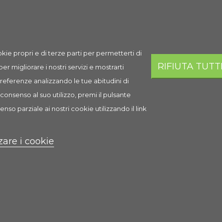
kie propri e di terze parti per permetterti di
RIFIUTA TUTT
 per migliorare i nostri servizi e mostrarti
army 7
Lozione Lavante Charmy 9
 preferenze analizzando le tue abitudini di
consenso al suo utilizzo, premi il pulsante
4,47 €
enso parziale ai nostri cookie utilizzando il link
Anteprima
Scheda
Anteprima
zare i cookie
oni Disponibili
Mostra Opzioni Disponibili
censione(i)
0 Recensione(i)