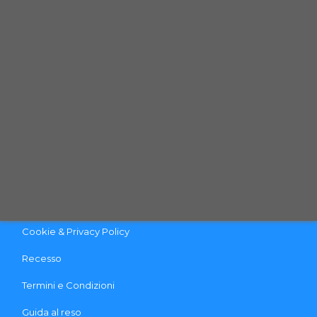
Telefono: (+39) 0444 - 1833280
Email:
info@qpetshop.it
CONTATTACI
INFO & LINK UTILI
Contattaci
Pagamento e Spedizione
Cookie & Privacy Policy
Recesso
Termini e Condizioni
Guida al reso