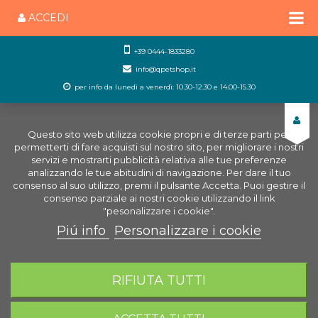
ACCEDI
+39 0444-1833280
info@qpetshop.it
per info da lunedì a venerdì: 10.30-12.30 e 14.00-15.30
Questo sito web utilizza cookie propri e di terze parti per
permetterti di fare acquisti sul nostro sito, per migliorare i nostri
servizi e mostrarti pubblicità relativa alle tue preferenze
analizzando le tue abitudini di navigazione. Per dare il tuo
consenso al suo utilizzo, premi il pulsante Accetta. Puoi gestire il
consenso parziale ai nostri cookie utilizzando il link
"pesonalizzare i cookie".
Piú info
Personalizzare i cookie
0
CARRELLO
RIFIUTA TUTTI
Home
Cani
Cucce e Trasporto Cani
Cucce e
brandine