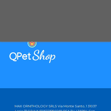
Spedizione con corriere espresso tracciabile
Selezioniamo per te solo i migliori prodotti
Spediamo in tutta Europa con partner affidabili
MAX ORNITHOLOGY SRLS Via Monte Santo, 1 31037
Loria (TV) P.IVA IT05335190269 REA TV-436894 Cap.