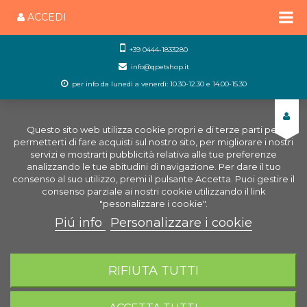
ACCEDI
+39 0444-1833280
info@qpetshop.it
per info da lunedì a venerdì: 10.30-12.30 e 14.00-15.30
Questo sito web utilizza cookie propri e di terze parti per
permetterti di fare acquisti sul nostro sito, per migliorare i nostri
servizi e mostrarti pubblicità relativa alle tue preferenze
analizzando le tue abitudini di navigazione. Per dare il tuo
consenso al suo utilizzo, premi il pulsante Accetta. Puoi gestire il
consenso parziale ai nostri cookie utilizzando il link
"pesonalizzare i cookie".
Piú info
Personalizzare i cookie
0
CARRELLO
RIFIUTA TUTTI
Home
Cani
Igiene del cane
Profumi per cani