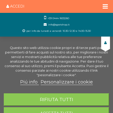
ACCEDI
+39 0444-1833280
info@qpetshop.it
per info da lunedì a venerdì: 10.30-12.30 e 14.00-15.30
Questo sito web utilizza cookie propri e di terze parti per
permetterti di fare acquisti sul nostro sito, per migliorare i nostri
servizi e mostrarti pubblicità relativa alle tue preferenze
analizzando le tue abitudini di navigazione. Per dare il tuo
consenso al suo utilizzo, premi il pulsante Accetta. Puoi gestire il
consenso parziale ai nostri cookie utilizzando il link
"pesonalizzare i cookie".
Piú info
Personalizzare i cookie
0
CARRELLO
RIFIUTA TUTTI
Home
Marchi
Jbl