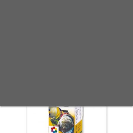
Scheda
Anteprima
Mostra Opzioni Disponibili
0 Recensione(i)