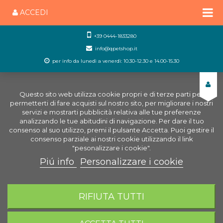
ACCEDI
+39 0444-1833280
info@qpetshop.it
per info da lunedì a venerdì: 10.30-12.30 e 14.00-15.30
Questo sito web utilizza cookie propri e di terze parti per
permetterti di fare acquisti sul nostro sito, per migliorare i nostri
servizi e mostrarti pubblicità relativa alle tue preferenze
analizzando le tue abitudini di navigazione. Per dare il tuo
consenso al suo utilizzo, premi il pulsante Accetta. Puoi gestire il
consenso parziale ai nostri cookie utilizzando il link
"pesonalizzare i cookie".
Piú info
Personalizzare i cookie
0
CARRELLO
RIFIUTA TUTTI
Home
Marchi
Domus Molinari