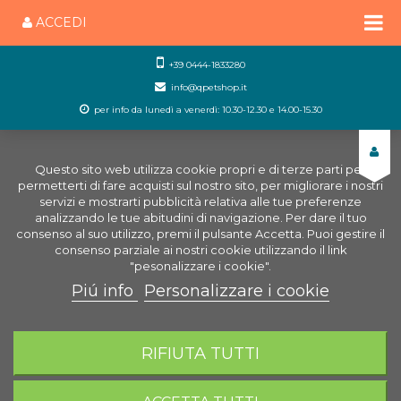
ACCEDI
+39 0444-1833280
info@qpetshop.it
per info da lunedì a venerdì: 10.30-12.30 e 14.00-15.30
Questo sito web utilizza cookie propri e di terze parti per
permetterti di fare acquisti sul nostro sito, per migliorare i nostri
servizi e mostrarti pubblicità relativa alle tue preferenze
analizzando le tue abitudini di navigazione. Per dare il tuo
consenso al suo utilizzo, premi il pulsante Accetta. Puoi gestire il
consenso parziale ai nostri cookie utilizzando il link
"pesonalizzare i cookie".
Piú info
Personalizzare i cookie
0
CARRELLO
RIFIUTA TUTTI
Home
Laghetto