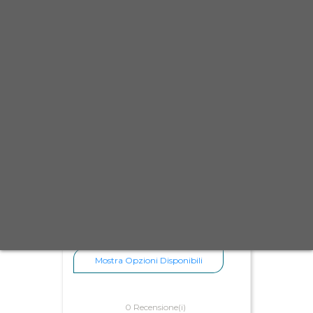
Pompa GDA senza giochi
165,00 €
Scheda
Anteprima
Mostra Opzioni Disponibili
0 Recensione(i)