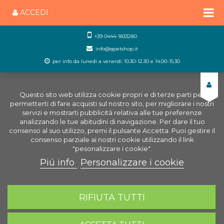
ACCEDI
+39 0444-1833280
info@qpetshop.it
per info da lunedì a venerdì: 10.30-12.30 e 14.00-15.30
Questo sito web utilizza cookie propri e di terze parti per
permetterti di fare acquisti sul nostro sito, per migliorare i nostri
servizi e mostrarti pubblicità relativa alle tue preferenze
analizzando le tue abitudini di navigazione. Per dare il tuo
consenso al suo utilizzo, premi il pulsante Accetta. Puoi gestire il
consenso parziale ai nostri cookie utilizzando il link
"pesonalizzare i cookie".
Piú info
Personalizzare i cookie
0
CARRELLO
RIFIUTA TUTTI
Home
Piccoli Animali
Snack Piccoli animali