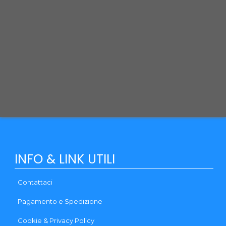
Per qualsiasi necessità contattaci, siamo a tua disposizione.
Puoi usare il modulo contatti o utilizzare i recapiti qui sotto:
Via Monte Santo, 1 31037 LORIA (TV)
Telefono: (+39) 0444 - 1833280
Email:
info@qpetshop.it
CONTATTACI
INFO & LINK UTILI
Contattaci
Pagamento e Spedizione
Cookie & Privacy Policy