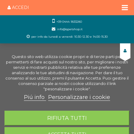
ACCEDI
+39 0444-1833280
info@qpetshop.it
per info da lunedì a venerdì: 10.30-12.30 e 14.00-15.30
Questo sito web utilizza cookie propri e di terze parti per
permetterti di fare acquisti sul nostro sito, per migliorare i nostri
servizi e mostrarti pubblicità relativa alle tue preferenze
analizzando le tue abitudini di navigazione. Per dare il tuo
consenso al suo utilizzo, premi il pulsante Accetta. Puoi gestire il
consenso parziale ai nostri cookie utilizzando il link
"pesonalizzare i cookie".
Piú info
Personalizzare i cookie
0
CARRELLO
RIFIUTA TUTTI
Home
Uccelli
Gabbie & Voliere per uccelli
Gabbie da Cova per Uccelli
Kit collegamento Gabbie