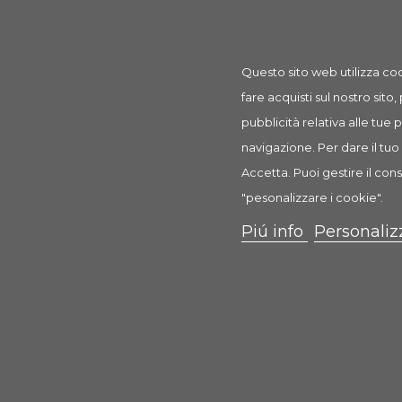
Questo sito web utilizza coo
fare acquisti sul nostro sito,
pubblicità relativa alle tue
navigazione. Per dare il tuo 
Accetta. Puoi gestire il cons
"pesonalizzare i cookie".
Uova Piccole per Cova
Piú info
Personaliz
3,90 €
Scheda
Anteprima
1 Recensione(i)