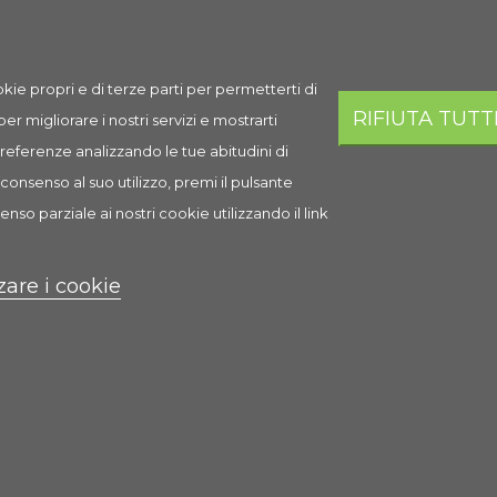
kie propri e di terze parti per permetterti di
RIFIUTA TUTT
 per migliorare i nostri servizi e mostrarti
 preferenze analizzando le tue abitudini di
consenso al suo utilizzo, premi il pulsante
enso parziale ai nostri cookie utilizzando il link
Stix cocorite ed esotici
zare i cookie
2,44 €
Scheda
Anteprima
0 Recensione(i)