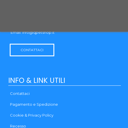
Puoi usare il modulo contatti o utilizzare i recapiti qui sotto:
Via Monte Santo, 1 31037 LORIA (TV)
Telefono: (+39) 0444 - 1833280
Email:
info@qpetshop.it
CONTATTACI
INFO & LINK UTILI
Contattaci
Pagamento e Spedizione
Cookie & Privacy Policy
Recesso