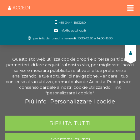
ACCEDI
+39 0444-1833280
info@qpetshop.it
per info da lunedì a venerdì: 10.30-12.30 e 14.00-15.30
Questo sito web utilizza cookie propri e di terze parti per
permetterti di fare acquisti sul nostro sito, per migliorare i nostri
servizi e mostrarti pubblicità relativa alle tue preferenze
analizzando le tue abitudini di navigazione. Per dare il tuo
consenso al suo utilizzo, premi il pulsante Accetta. Puoi gestire il
consenso parziale ai nostri cookie utilizzando il link
"pesonalizzare i cookie".
Piú info
Personalizzare i cookie
0
CARRELLO
RIFIUTA TUTTI
Home
Uccelli
Accessori Uccelli
Siringa 10 ml Con
Sistema a Vite