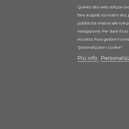
Questo sito web utilizza coo
fare acquisti sul nostro sito,
pubblicità relativa alle tue
WoodChips Green Apple
navigazione. Per dare il tuo 
Accetta. Puoi gestire il cons
3,23 €
"pesonalizzare i cookie".
Piú info
Personaliz
Scheda
Anteprima
0 Recensione(i)