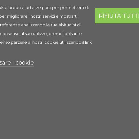
kie propri e di terze parti per permetterti di
RIFIUTA TUTT
 per migliorare i nostri servizi e mostrarti
 preferenze analizzando le tue abitudini di
Stix Flakes Criceti
consenso al suo utilizzo, premi il pulsante
enso parziale ai nostri cookie utilizzando il link
2,35 €
zare i cookie
Scheda
Anteprima
0 Recensione(i)