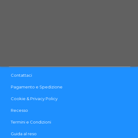
Email:
info@qpetshop.it
CONTATTACI
INFO & LINK UTILI
Contattaci
Pagamento e Spedizione
Cookie & Privacy Policy
Recesso
Termini e Condizioni
Guida al reso