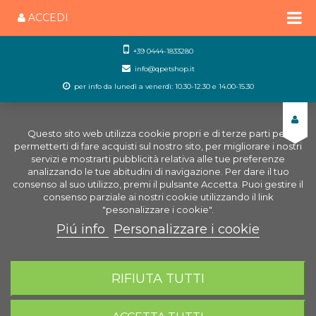
ACCEDI
+39 0444-1833280
info@qpetshop.it
per info da lunedì a venerdì: 10.30-12.30 e 14.00-15.30
Questo sito web utilizza cookie propri e di terze parti per
permetterti di fare acquisti sul nostro sito, per migliorare i nostri
servizi e mostrarti pubblicità relativa alle tue preferenze
analizzando le tue abitudini di navigazione. Per dare il tuo
consenso al suo utilizzo, premi il pulsante Accetta. Puoi gestire il
consenso parziale ai nostri cookie utilizzando il link
"pesonalizzare i cookie".
Piú info
Personalizzare i cookie
0
CARRELLO
RIFIUTA TUTTI
Home
Piccoli Animali
Alimenti Piccoli animali
Criceti
Wellness Criceti