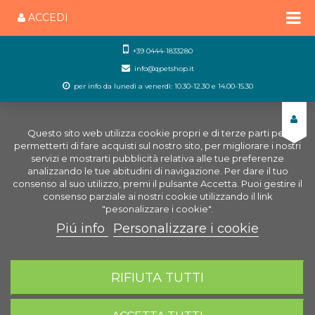
ACCEDI
+39 0444-1833280
info@qpetshop.it
per info da lunedì a venerdì: 10.30-12.30 e 14.00-15.30
Questo sito web utilizza cookie propri e di terze parti per
permetterti di fare acquisti sul nostro sito, per migliorare i nostri
servizi e mostrarti pubblicità relativa alle tue preferenze
analizzando le tue abitudini di navigazione. Per dare il tuo
consenso al suo utilizzo, premi il pulsante Accetta. Puoi gestire il
consenso parziale ai nostri cookie utilizzando il link
"pesonalizzare i cookie".
Piú info
Personalizzare i cookie
0
CARRELLO
RIFIUTA TUTTI
Home
Negozio Acquariologia Online
Trattamento
dell'acqua
Trattamento acqua dolce
Aqua-Plant