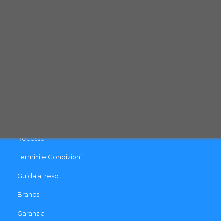
CONTATTACI
INFO & LINK UTILI
Contattaci
Pagamento e Spedizione
Cookie & Privacy Policy
Recesso
Termini e Condizioni
Guida al reso
Brands
Garanzia