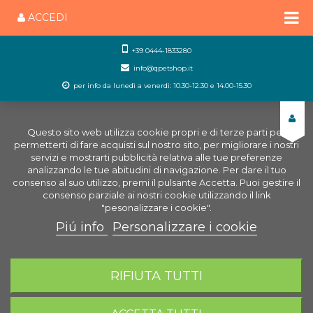
ACCEDI
+39 0444-1833280
info@qpetshop.it
per info da lunedì a venerdì: 10.30-12.30 e 14.00-15.30
Questo sito web utilizza cookie propri e di terze parti per
permetterti di fare acquisti sul nostro sito, per migliorare i nostri
servizi e mostrarti pubblicità relativa alle tue preferenze
analizzando le tue abitudini di navigazione. Per dare il tuo
consenso al suo utilizzo, premi il pulsante Accetta. Puoi gestire il
consenso parziale ai nostri cookie utilizzando il link
"pesonalizzare i cookie".
Piú info
Personalizzare i cookie
0
CARRELLO
RIFIUTA TUTTI
Home
Negozio Acquariologia Online
Trattamento
dell'acqua
CO2 (Anidride Carbonica)
Bombola Usa