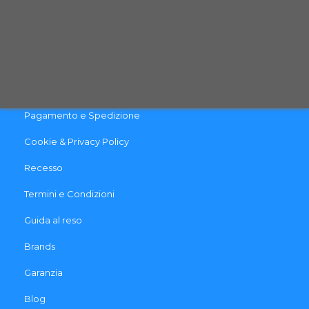
INFO & LINK UTILI
Contattaci
Pagamento e Spedizione
Cookie & Privacy Policy
Recesso
Termini e Condizioni
Guida al reso
Brands
Garanzia
Blog