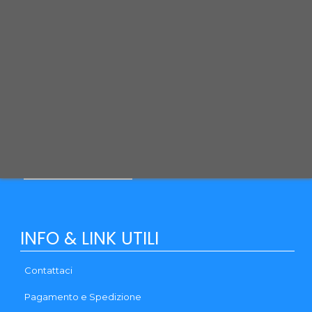
alimenti sani, bilanciati e gustosi.
Per qualsiasi necessità contattaci, siamo a tua disposizione.
Puoi usare il modulo contatti o utilizzare i recapiti qui sotto:
Via Monte Santo, 1 31037 LORIA (TV)
Telefono: (+39) 0444 - 1833280
Email:
info@qpetshop.it
CONTATTACI
INFO & LINK UTILI
Contattaci
Pagamento e Spedizione