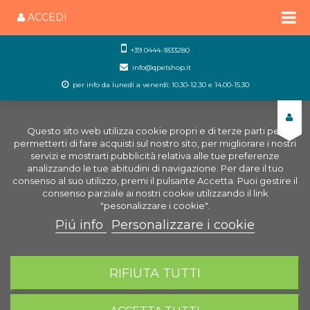
ACCEDI
+39 0444-1833280
info@qpetshop.it
per info da lunedì a venerdì: 10.30-12.30 e 14.00-15.30
Questo sito web utilizza cookie propri e di terze parti per
permetterti di fare acquisti sul nostro sito, per migliorare i nostri
servizi e mostrarti pubblicità relativa alle tue preferenze
analizzando le tue abitudini di navigazione. Per dare il tuo
consenso al suo utilizzo, premi il pulsante Accetta. Puoi gestire il
consenso parziale ai nostri cookie utilizzando il link
"pesonalizzare i cookie".
Piú info
Personalizzare i cookie
0
CARRELLO
RIFIUTA TUTTI
Home
Uccelli
Accessori Uccelli
Trasportini per
uccelli
Tino con 6 Secondino Trasportino Uccelli