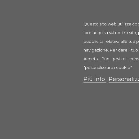
Questo sito web utilizza coo
fare acquisti sul nostro sito,
pubblicità relativa alle tue
navigazione. Per dare il tuo 
Accetta. Puoi gestire il cons
"pesonalizzare i cookie".
ÆquilibriaVet Bufalo Cane
Low Grain Medium -...
Piú info
Personaliz
9,05 €
Scheda
Anteprima
0 Recensione(i)