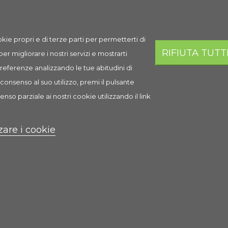
kie propri e di terze parti per permetterti di
RIFIUTA TUTT
 per migliorare i nostri servizi e mostrarti
 preferenze analizzando le tue abitudini di
consenso al suo utilizzo, premi il pulsante
enso parziale ai nostri cookie utilizzando il link
Porta Ferro Grande
zare i cookie
2,95 €
Scheda
Anteprima
1 Recensione(i)