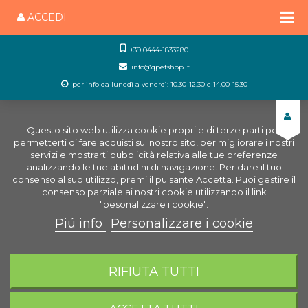
ACCEDI
+39 0444-1833280
info@qpetshop.it
per info da lunedì a venerdì: 10.30-12.30 e 14.00-15.30
Questo sito web utilizza cookie propri e di terze parti per
permetterti di fare acquisti sul nostro sito, per migliorare i nostri
servizi e mostrarti pubblicità relativa alle tue preferenze
analizzando le tue abitudini di navigazione. Per dare il tuo
consenso al suo utilizzo, premi il pulsante Accetta. Puoi gestire il
consenso parziale ai nostri cookie utilizzando il link
"pesonalizzare i cookie".
Piú info
Personalizzare i cookie
0
CARRELLO
RIFIUTA TUTTI
Home
Negozio Acquariologia Online
Ricambi
Acquario
Ricambi Dennerle
Kit supporti in plastica