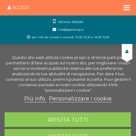
ACCEDI
+39 0444-1833280
info@qpetshop.it
per info da lunedì a venerdì: 10.30-12.30 e 14.00-15.30
Questo sito web utilizza cookie propri e di terze parti per
permetterti di fare acquisti sul nostro sito, per migliorare i nostri
servizi e mostrarti pubblicità relativa alle tue preferenze
analizzando le tue abitudini di navigazione. Per dare il tuo
consenso al suo utilizzo, premi il pulsante Accetta. Puoi gestire il
consenso parziale ai nostri cookie utilizzando il link
"pesonalizzare i cookie".
Piú info
Personalizzare i cookie
0
CARRELLO
RIFIUTA TUTTI
Home
Negozio Acquariologia Online
Tecnica
Filtraggio acquario
Filtri Acquario
Filtro Flow