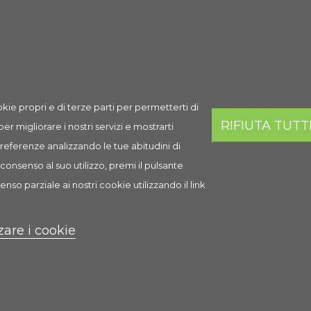
 fatta fresca tutti i pasti. Preparate piccole quantità per evitare
sprechi.
Nutribird A21
acqua
giorno
1 parte
6 parti
kie propri e di terze parti per permetterti di
 giorno
1 parte
5 parti
RIFIUTA TUTT
 per migliorare i nostri servizi e mostrarti
 giorno
1 parte
4 parti
 preferenze analizzando le tue abitudini di
 giorno
1 parte
3 parti
consenso al suo utilizzo, premi il pulsante
zzamento
1 parte
2 - 2,5 parti
enso parziale ai nostri cookie utilizzando il link
zare i cookie
rassi, sottoprodotti di origine vegetale, sostanze minerali, zuccheri, li
aridi (1000 mg/kg), lecitina
ezze 9,0%, cellulosa grezza 1,5%, lisina 1,25%, metionina 0,6%, trip
o 0,4%, magnesio 0,14%