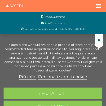
ACCEDI
+39 0444-1833280
info@qpetshop.it
per info da lunedì a venerdì: 10.30-12.30 e 14.00-15.30
Questo sito web utilizza cookie propri e di terze parti per
permetterti di fare acquisti sul nostro sito, per migliorare i nostri
servizi e mostrarti pubblicità relativa alle tue preferenze
analizzando le tue abitudini di navigazione. Per dare il tuo
consenso al suo utilizzo, premi il pulsante Accetta. Puoi gestire il
consenso parziale ai nostri cookie utilizzando il link
"pesonalizzare i cookie".
Piú info
Personalizzare i cookie
0
CARRELLO
RIFIUTA TUTTI
Home
Uccelli
Accessori Uccelli
Mangiatoie per
uccelli
Mangiatoia Comber