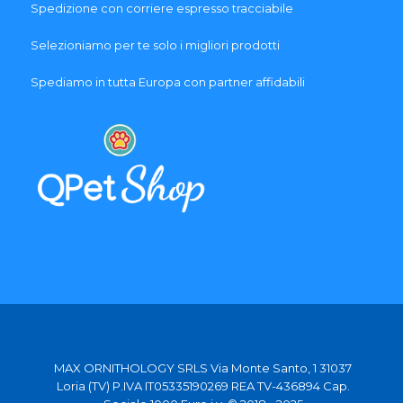
Spedizione con corriere espresso tracciabile
Selezioniamo per te solo i migliori prodotti
Spediamo in tutta Europa con partner affidabili
MAX ORNITHOLOGY SRLS Via Monte Santo, 1 31037
Loria (TV) P.IVA IT05335190269 REA TV-436894 Cap.