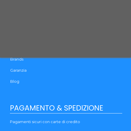
Pagamento e Spedizione
Cookie & Privacy Policy
Recesso
Termini e Condizioni
Guida al reso
Brands
Garanzia
Blog
PAGAMENTO & SPEDIZIONE
Pagamenti sicuri con carte di credito