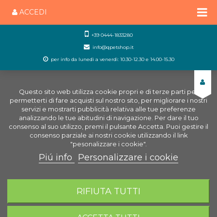
ACCEDI
+39 0444-1833280
info@qpetshop.it
per info da lunedì a venerdì: 10.30-12.30 e 14.00-15.30
Questo sito web utilizza cookie propri e di terze parti per
permetterti di fare acquisti sul nostro sito, per migliorare i nostri
servizi e mostrarti pubblicità relativa alle tue preferenze
analizzando le tue abitudini di navigazione. Per dare il tuo
consenso al suo utilizzo, premi il pulsante Accetta. Puoi gestire il
consenso parziale ai nostri cookie utilizzando il link
"pesonalizzare i cookie".
Piú info
Personalizzare i cookie
0
CARRELLO
RIFIUTA TUTTI
Home
Laghetto
Alimenti laghetto
AquaPond
Granules