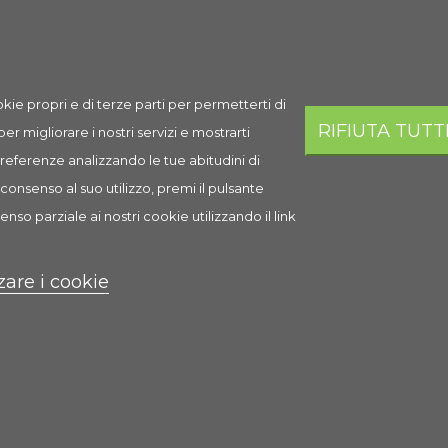
Spedizione
Prezzo
Q.ta
Aggi
Spedizione
9,10 €
kie propri e di terze parti per permetterti di
AGGI
in 1-2 giorni
RIFIUTA TUTT
lavorativi
 per migliorare i nostri servizi e mostrarti
 preferenze analizzando le tue abitudini di
consenso al suo utilizzo, premi il pulsante
enso parziale ai nostri cookie utilizzando il link
i
zare i cookie
a roccia con delle piante. Da inserire nel vostro habitat per crea
bitanti potranno trovare riparo.
 inerme, sicura in quanto non rilascia sostanze dannose che potre