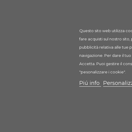
Prodotto
Roccia con Piante 1 Pz
rif: FL401416
Questo sito web utilizza coo
fare acquisti sul nostro sito,
pubblicità relativa alle tue
navigazione. Per dare il tuo 
Accetta. Puoi gestire il cons
Descrizione
Dettagli prodotto
Recension
"pesonalizzare i cookie".
Piú info
Personaliz
Roccia con Piante
Allestimento per acquari
Decorazione per acquari raffigurante una bellissim
acquario meraviglioso, dove i pesci e gli altri piccoli a
Realizzata in materiale completamente atossico ed