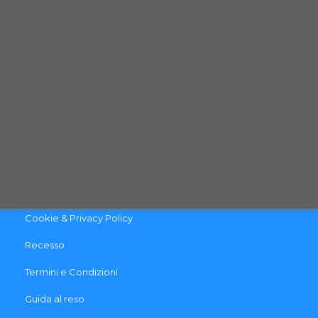
Email:
info@qpetshop.it
CONTATTACI
INFO & LINK UTILI
Contattaci
Pagamento e Spedizione
Cookie & Privacy Policy
Recesso
Termini e Condizioni
Guida al reso