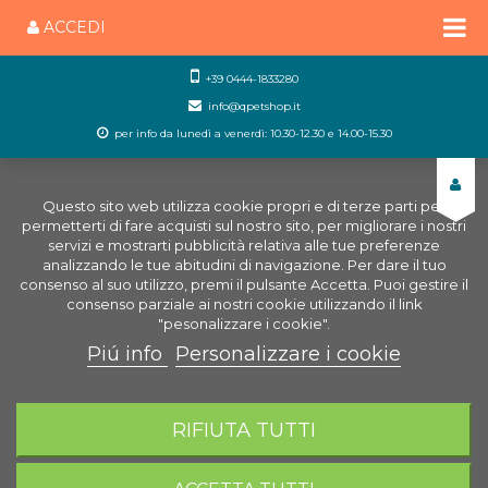
ACCEDI
+39 0444-1833280
info@qpetshop.it
per info da lunedì a venerdì: 10.30-12.30 e 14.00-15.30
Questo sito web utilizza cookie propri e di terze parti per
permetterti di fare acquisti sul nostro sito, per migliorare i nostri
servizi e mostrarti pubblicità relativa alle tue preferenze
analizzando le tue abitudini di navigazione. Per dare il tuo
consenso al suo utilizzo, premi il pulsante Accetta. Puoi gestire il
consenso parziale ai nostri cookie utilizzando il link
"pesonalizzare i cookie".
Piú info
Personalizzare i cookie
0
CARRELLO
RIFIUTA TUTTI
Home
Uccelli
Accessori Uccelli
Varie uccelli
Pinzetta Clip