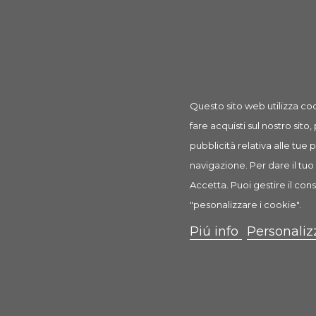
Prodotto
Trespolo Vogue 1 Pz
rif: 21391
Questo sito web utilizza coo
fare acquisti sul nostro sito,
pubblicità relativa alle tue
navigazione. Per dare il tuo 
Descrizione
Dettagli prodotto
Recension
Accetta. Puoi gestire il cons
"pesonalizzare i cookie".
Trespolo Vogue
Piú info
Personaliz
Trespolo per Pappagalli
Trespolo per pappagalli addomesticati dal design puli
ha una struttura robusta, realizzata in metallo vernici
lo sporco e gli escrementi. Sulla parte superiore tra 