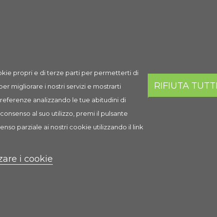
Spedizione
Prezzo
Q.ta
Aggi
97,54 €
AGGI
Esaurito
kie propri e di terze parti per permetterti di
RIFIUTA TUTT
 per migliorare i nostri servizi e mostrarti
 preferenze analizzando le tue abitudini di
consenso al suo utilizzo, premi il pulsante
i
enso parziale ai nostri cookie utilizzando il link
zare i cookie
to ed essenziale a base circolare, per goderti il tuo amico pennuto.
ato atossico. Sul telaio portante è fissato un vassoio rotondo per racco
i posatoi in legno troverete due ciotole dove inserire il cibo per il 