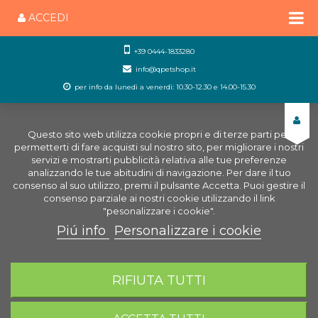
ACCEDI
+39 0444-1833280
info@qpetshop.it
per info da lunedì a venerdì: 10.30-12.30 e 14.00-15.30
Questo sito web utilizza cookie propri e di terze parti per
permetterti di fare acquisti sul nostro sito, per migliorare i nostri
servizi e mostrarti pubblicità relativa alle tue preferenze
analizzando le tue abitudini di navigazione. Per dare il tuo
consenso al suo utilizzo, premi il pulsante Accetta. Puoi gestire il
consenso parziale ai nostri cookie utilizzando il link
"pesonalizzare i cookie".
Piú info
Personalizzare i cookie
0
CARRELLO
RIFIUTA TUTTI
Home
Negozio Acquariologia Online
Trattamento
dell'acqua
Trattamento acqua dolce
Tetra