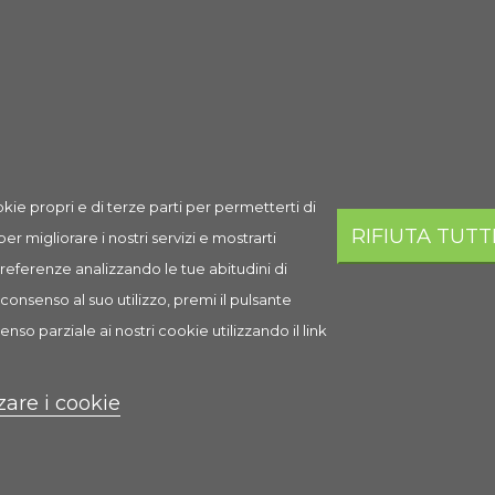
Spedizione
Prezzo
Q.ta
Aggi
6,95 €
AGGI
Esaurito
kie propri e di terze parti per permetterti di
RIFIUTA TUTT
 per migliorare i nostri servizi e mostrarti
 preferenze analizzando le tue abitudini di
i
consenso al suo utilizzo, premi il pulsante
enso parziale ai nostri cookie utilizzando il link
ta sana e vigorosa delle piante.
zare i cookie
gorosa delle piante. L'unico fertilizzante a base di anidride carb
 microelementi essenziali. Uno dei prodotti di maggior successo, per
servono, se le necessarie sostanze nutritive non sono presenti nelle 