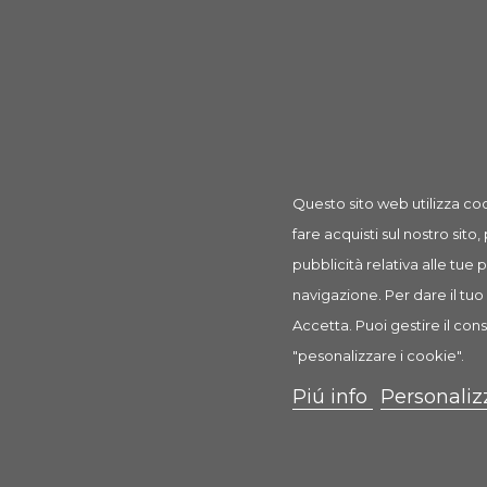
Prodotto
Sanoplant Co2 1 Set
rif: AHD41000
Questo sito web utilizza coo
fare acquisti sul nostro sito,
pubblicità relativa alle tue
Descrizione
Dettagli prodotto
Recension
navigazione. Per dare il tuo 
Sanoplant Co2
Accetta. Puoi gestire il cons
Tavolette fertilizzanti CO
"pesonalizzare i cookie".
per la cresci
2
Piú info
Personaliz
Tavolette fertilizzanti CO
per la crescita sana e vi
2
contenente tutte le necessarie sostanze nutritive e i
migliore illuminazione e i più costosi impianti CO
non 
2