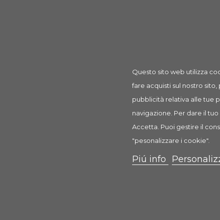
I clienti che hanno acquistato que
Questo sito web utilizza coo
fare acquisti sul nostro sito,
pubblicità relativa alle tue
navigazione. Per dare il tuo 
Accetta. Puoi gestire il cons
"pesonalizzare i cookie".
Piú info
Personaliz
Bioballs Nera 40 mm
12,50 €