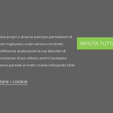
sto prodotto hanno acquistato anche:
kie propri e di terze parti per permetterti di
RIFIUTA TUTT
 per migliorare i nostri servizi e mostrarti
 preferenze analizzando le tue abitudini di
consenso al suo utilizzo, premi il pulsante
enso parziale ai nostri cookie utilizzando il link
zare i cookie
Stix Parrocchetti
2,89 €