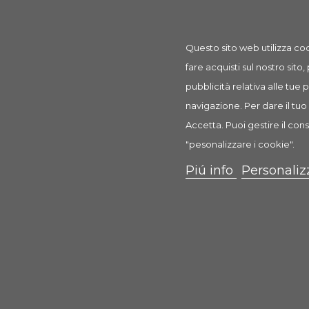
Questo sito web utilizza coo
fare acquisti sul nostro sito,
pubblicità relativa alle tue
navigazione. Per dare il tuo 
Accetta. Puoi gestire il cons
Multivitaminic & AminoAcids
"pesonalizzare i cookie".
Piú info
Personaliz
2,80 €
Scheda
Anteprima
0 Recensione(i)