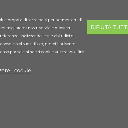
kie propri e di terze parti per permetterti di
RIFIUTA TUTT
 per migliorare i nostri servizi e mostrarti
 preferenze analizzando le tue abitudini di
consenso al suo utilizzo, premi il pulsante
enso parziale ai nostri cookie utilizzando il link
Askoll Biocrystal
zare i cookie
8,10 €
Scheda
Anteprima
0 Recensione(i)