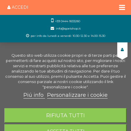
ACCEDI
+39 0444-1833280
info@qpetshop.it
per info da lunedì a venerdì: 10.30-12.30 e 14.00-15.30
Questo sito web utilizza cookie propri e di terze parti per
permetterti di fare acquisti sul nostro sito, per migliorare i nostri
servizi e mostrarti pubblicità relativa alle tue preferenze
analizzando le tue abitudini di navigazione. Per dare il tuo
consenso al suo utilizzo, premi il pulsante Accetta. Puoi gestire il
consenso parziale ai nostri cookie utilizzando il link
"pesonalizzare i cookie".
Piú info
Personalizzare i cookie
0
CARRELLO
RIFIUTA TUTTI
Home
Cani
Igiene del cane
Tappetini e
Assorbenti
PetPad Plus