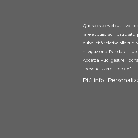
Prodotto
Spazzola Ovale Semplice 1 Pz
Questo sito web utilizza coo
rif: PP00639
fare acquisti sul nostro sito,
pubblicità relativa alle tue
navigazione. Per dare il tuo 
Accetta. Puoi gestire il cons
"pesonalizzare i cookie".
Descrizione
Dettagli prodotto
Recension
Piú info
Personaliz
Spazzola ovale semplice
2 facce con setole e velluto
Spazzola ovale a due facce, con quella a setole si può
con il lato in velluto si può completare la toelettatur
e per animali dal manto delicato.