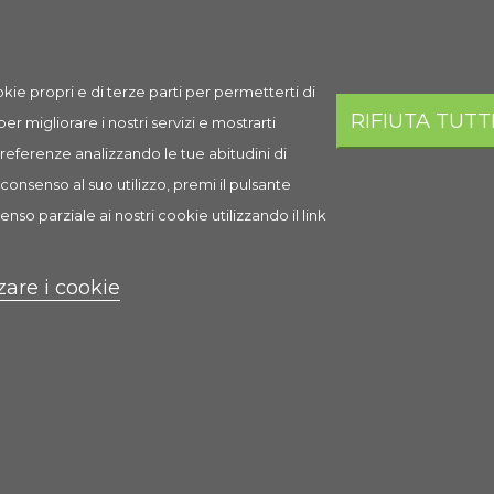
Spedizione
Prezzo
Q.ta
Aggi
kie propri e di terze parti per permetterti di
Spedizione
4,18 €
RIFIUTA TUTT
 per migliorare i nostri servizi e mostrarti
AGGI
in 1-2 giorni
lavorativi
 preferenze analizzando le tue abitudini di
consenso al suo utilizzo, premi il pulsante
enso parziale ai nostri cookie utilizzando il link
i
zare i cookie
 lisciare il pelo delicatamente per conferire un aspetto ordinato al 
a con la lucidatura del pelo. La spazzola ovale semplice è ideale per cu