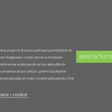
Spedizione
Prezzo
Q.ta
Aggi
3,05 €
AGGI
Esaurito
kie propri e di terze parti per permetterti di
RIFIUTA TUTT
 per migliorare i nostri servizi e mostrarti
i
 preferenze analizzando le tue abitudini di
consenso al suo utilizzo, premi il pulsante
enso parziale ai nostri cookie utilizzando il link
cavie, criceti, scoiattoli altri e piccoli roditori
ezzi.
zare i cookie