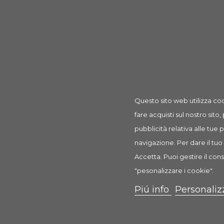
Prodotto
Snack Mini Treats 50 gr
rif: PP00075
Questo sito web utilizza coo
fare acquisti sul nostro sito,
Descrizione
Dettagli prodotto
Recension
pubblicità relativa alle tue
navigazione. Per dare il tuo 
Snack mini treats
Accetta. Puoi gestire il cons
Mangime complementare per conigli nani, 
"pesonalizzare i cookie".
Barchette con arachidi e miele. Confezione 50gr x 3 p
Piú info
Personaliz
Composizione
cereali
prodotti del panificio
ortaggi