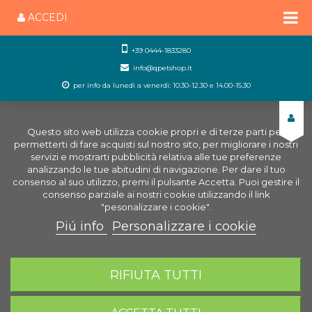
ACCEDI
+39 0444-1833280
info@qpetshop.it
per info da lunedì a venerdì: 10.30-12.30 e 14.00-15.30
Questo sito web utilizza cookie propri e di terze parti per
permetterti di fare acquisti sul nostro sito, per migliorare i nostri
servizi e mostrarti pubblicità relativa alle tue preferenze
analizzando le tue abitudini di navigazione. Per dare il tuo
consenso al suo utilizzo, premi il pulsante Accetta. Puoi gestire il
consenso parziale ai nostri cookie utilizzando il link
"pesonalizzare i cookie".
Piú info
Personalizzare i cookie
0
CARRELLO
RIFIUTA TUTTI
Home
Cani
Snack per cani
Soft Snack Bouncies
Pollo, Agnello e Trippa