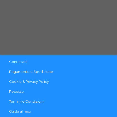
Email:
info@qpetshop.it
CONTATTACI
INFO & LINK UTILI
Contattaci
Pagamento e Spedizione
Cookie & Privacy Policy
Recesso
Termini e Condizioni
Guida al reso