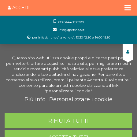
ACCEDI
+39 0444-1833280
info@qpetshop.it
per info da lunedì a venerdì: 10.30-12.30 e 14.00-15.30
Questo sito web utilizza cookie propri e di terze parti per
permetterti di fare acquisti sul nostro sito, per migliorare i nostri
servizi e mostrarti pubblicità relativa alle tue preferenze
analizzando le tue abitudini di navigazione. Per dare il tuo
consenso al suo utilizzo, premi il pulsante Accetta. Puoi gestire il
consenso parziale ai nostri cookie utilizzando il link
"pesonalizzare i cookie".
Piú info
Personalizzare i cookie
0
CARRELLO
RIFIUTA TUTTI
Home
Cani
Snack per cani
Natural Chew Bone