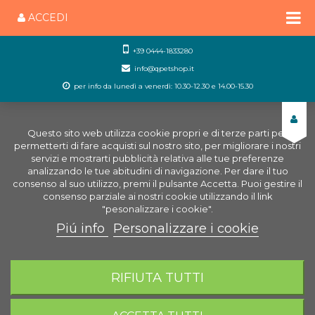
ACCEDI
+39 0444-1833280
info@qpetshop.it
per info da lunedì a venerdì: 10.30-12.30 e 14.00-15.30
Questo sito web utilizza cookie propri e di terze parti per
permetterti di fare acquisti sul nostro sito, per migliorare i nostri
servizi e mostrarti pubblicità relativa alle tue preferenze
analizzando le tue abitudini di navigazione. Per dare il tuo
consenso al suo utilizzo, premi il pulsante Accetta. Puoi gestire il
consenso parziale ai nostri cookie utilizzando il link
"pesonalizzare i cookie".
Piú info
Personalizzare i cookie
0
CARRELLO
RIFIUTA TUTTI
Home
Cani
Snack per cani
Dentafun Mini Ossi