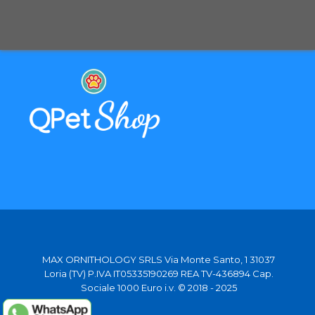
Selezioniamo per te solo i migliori prodotti
Spediamo in tutta Europa con partner affidabili
MAX ORNITHOLOGY SRLS Via Monte Santo, 1 31037
Loria (TV) P.IVA IT05335190269 REA TV-436894 Cap.
Sociale 1000 Euro i.v. © 2018 - 2025