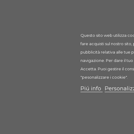
Prodotto
DentaFun Chips con Pollo 100 gr
rif: TX31341
Questo sito web utilizza coo
fare acquisti sul nostro sito,
pubblicità relativa alle tue
navigazione. Per dare il tuo 
Accetta. Puoi gestire il cons
Descrizione
Dettagli prodotto
Recension
"pesonalizzare i cookie".
Piú info
Personaliz
DentaFun Chips con Pollo
Snack per cani
Caratteristiche:
in pelle di bovino con pollo
articolo confezionato