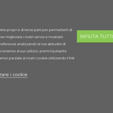
Spedizione
Prezzo
Q.ta
Aggi
Spedizione
4,05 €
AGGI
in 1-2 giorni
kie propri e di terze parti per permetterti di
lavorativi
RIFIUTA TUTT
 per migliorare i nostri servizi e mostrarti
 preferenze analizzando le tue abitudini di
consenso al suo utilizzo, premi il pulsante
enso parziale ai nostri cookie utilizzando il link
i
zare i cookie