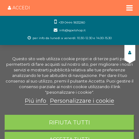
ACCEDI
+39 0444-1833280
info@qpetshop.it
per info da lunedì a venerdì: 10.30-12.30 e 14.00-15.30
Questo sito web utilizza cookie propri e di terze parti per
permetterti di fare acquisti sul nostro sito, per migliorare i nostri
servizi e mostrarti pubblicità relativa alle tue preferenze
analizzando le tue abitudini di navigazione. Per dare il tuo
consenso al suo utilizzo, premi il pulsante Accetta. Puoi gestire il
consenso parziale ai nostri cookie utilizzando il link
"pesonalizzare i cookie".
Piú info
Personalizzare i cookie
0
CARRELLO
RIFIUTA TUTTI
Home
Negozio Acquariologia Online
Tecnica
Riscaldatore acquario
Titanium Riscaldatore